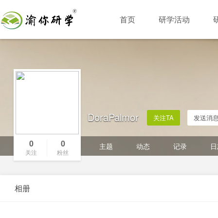
首页
研学活动
DoraPalmor
关注TA
发送消
0
0
主题
动态
记录
日
关注
粉丝
相册